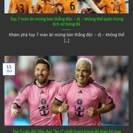
Top 7 màn ăn mừng bàn thắng độc – dị – không thể quên trong
lịch sử bóng đá
Khám phá top 7 màn ăn mừng bàn thắng độc – dị – không thể
[...]
15
Th7
Top 5 cặp đôi tiền đạo “ăn ý” nhất trong bóng đá thập kỷ qua