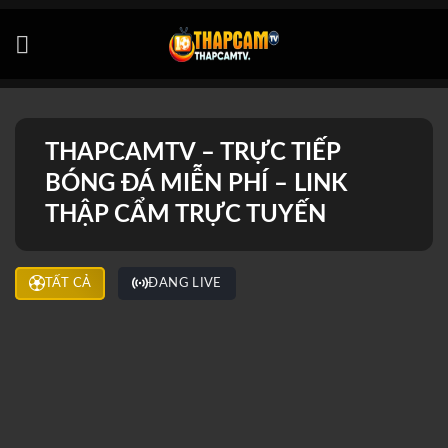
Bỏ
qua
nội
dung
THAPCAMTV – TRỰC TIẾP
BÓNG ĐÁ MIỄN PHÍ – LINK
THẬP CẨM TRỰC TUYẾN
TẤT CẢ
ĐANG LIVE