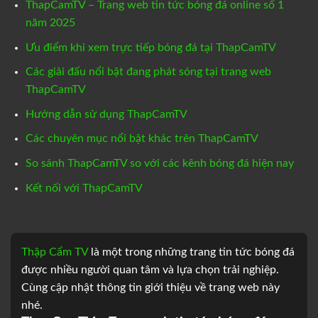
ThapCamTV – Trang web tin tức bóng đá online số 1
năm 2025
Ưu điểm khi xem trực tiếp bóng đá tại ThapCamTV
Các giải đấu nổi bật đang phát sóng tại trang web
ThapCamTV
Hướng dẫn sử dụng ThapCamTV
Các chuyên mục nổi bật khác trên ThapCamTV
So sánh ThapCamTV so với các kênh bóng đá hiện nay
Kết nối với ThapCamTV
Thập Cẩm TV
là một trong những trang tin tức bóng đá
được nhiều người quan tâm và lựa chọn trải nghiệp.
Cùng cập nhật thông tin giới thiệu về trang web này
nhé.