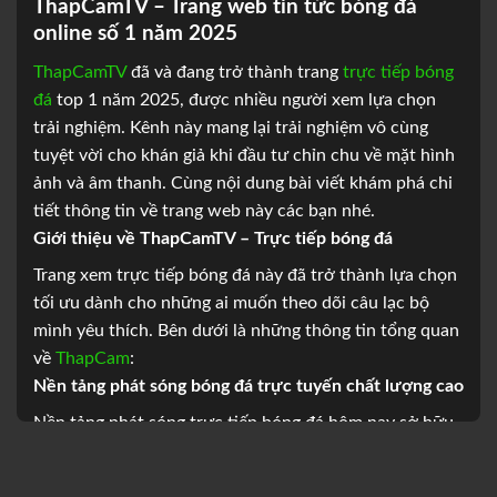
ThapCamTV – Trang web tin tức bóng đá
online số 1 năm 2025
ThapCamTV
đã và đang trở thành trang
trực tiếp bóng
đá
top 1 năm 2025, được nhiều người xem lựa chọn
trải nghiệm. Kênh này mang lại trải nghiệm vô cùng
tuyệt vời cho khán giả khi đầu tư chỉn chu về mặt hình
ảnh và âm thanh. Cùng nội dung bài viết khám phá chi
tiết thông tin về trang web này các bạn nhé.
Giới thiệu về ThapCamTV – Trực tiếp bóng đá
Trang xem trực tiếp bóng đá này đã trở thành lựa chọn
tối ưu dành cho những ai muốn theo dõi câu lạc bộ
mình yêu thích. Bên dưới là những thông tin tổng quan
về
ThapCam
:
Nền tảng phát sóng bóng đá trực tuyến chất lượng cao
Nền tảng phát sóng trực tiếp bóng đá hôm nay sở hữu
chất lượng cao từ mọi mặt. Bên dưới là thông tin chi
tiết về các khía cạnh được khán giả đánh giá cao: Hình